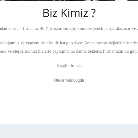
Biz Kimiz ?
n kurulan firmamız 40 Yılı aşkın süredir,
otomotiv,yedek parça, aksesuar ve 
taloğumuz ve yepyeni ürünler ile karşınızdayız.Amacımız siz değerli müsteril
eri ve eleştirilerinizi bizlerle paylaşmanızı daima bekleriz.
Firmamızın bu günle
Saygilarimizla
Önder Gündogdu