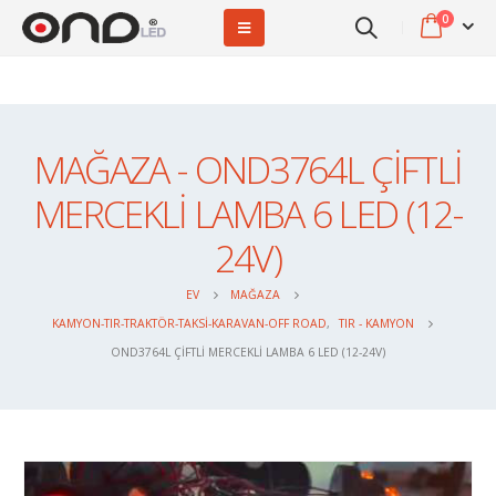
0
MAĞAZA - OND3764L ÇİFTLİ
MERCEKLİ LAMBA 6 LED (12-
24V)
EV
MAĞAZA
KAMYON-TIR-TRAKTÖR-TAKSI-KARAVAN-OFF ROAD
,
TIR - KAMYON
OND3764L ÇİFTLİ MERCEKLİ LAMBA 6 LED (12-24V)