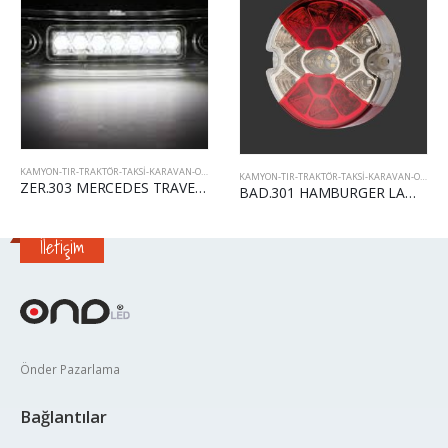
KAMYON-TIR-TRAKTÖR-TAKSI-KARAVAN-OFF ROAD
,
TIR - KAMYON
KAMYON-TIR-TRAKTÖR-TAKSI-KARAVAN-OFF ROAD
,
TIR - KAMYON
ZER.303 MERCEDES TRAVEGO KAŞ LAMBA
BAD.301 HAMBURGER LAMBA 4 FONK.KÜÇÜK (9,5CM)
TH-500 HAMBURGER L
İletişim
Önder Pazarlama
Bağlantılar