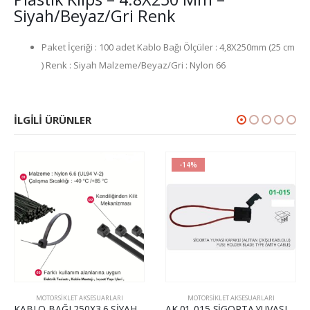
Siyah/Beyaz/Gri Renk
Paket İçeriği : 100 adet Kablo Bağı Ölçüler : 4,8X250mm (25 cm
) Renk : Siyah Malzeme/Beyaz/Gri : Nylon 66
İLGILI ÜRÜNLER
-14%
FIRSAT
-17%
MOTORSİKLET AKSESUARLARI
MOTORSİKLET AKSESUARLARI
AK.01-015 SİGORTA YUVASI KAPAKLI ALTTAN ÇIKIŞLI KABLOLU
Ç.30007 MOTOR BUJI A7 TC